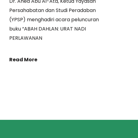
Dr. Ahed Abu Al-Ata, Ketua Yayasan
Persahabatan dan Studi Peradaban
(YPSP) menghadiri acara peluncuran
buku “ABAH DAHLAN: URAT NADI
PERLAWANAN
Read More