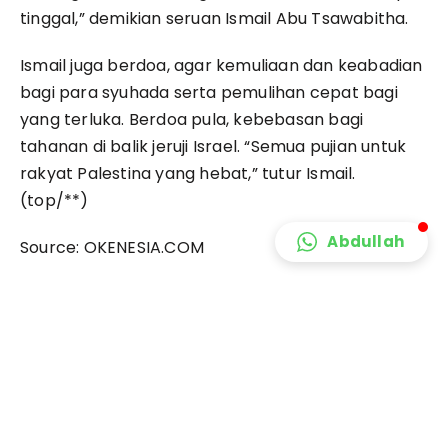
tinggal,” demikian seruan Ismail Abu Tsawabitha.
Ismail juga berdoa, agar kemuliaan dan keabadian
bagi para syuhada serta pemulihan cepat bagi
yang terluka. Berdoa pula, kebebasan bagi
tahanan di balik jeruji Israel. “Semua pujian untuk
rakyat Palestina yang hebat,” tutur Ismail.
(top/**)
Abdullah
Source:
OKENESIA.COM
Berita
,
Gaza
,
Kekejaman Israel
,
Palestina
PREVIOUS
NEXT
Kemenkes Palestina
4 Bulan Agresi Israel,