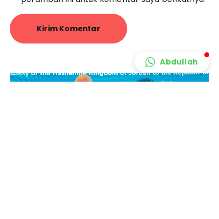
Abdullah
YPSP Kunjungi Kedutaan Besar
Kerajaan Yordania di Jakarta dan