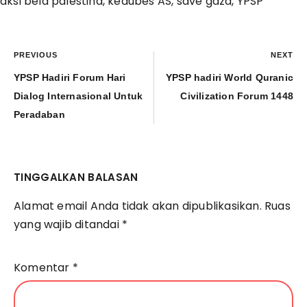
aksi bela palestina
,
kedubes AS
,
save gaza
,
YPSP
PREVIOUS
NEXT
YPSP Hadiri Forum Hari
YPSP hadiri World Quranic
Dialog Internasional Untuk
Civilization Forum 1448
Peradaban
TINGGALKAN BALASAN
Alamat email Anda tidak akan dipublikasikan.
Ruas
yang wajib ditandai
*
Komentar
*