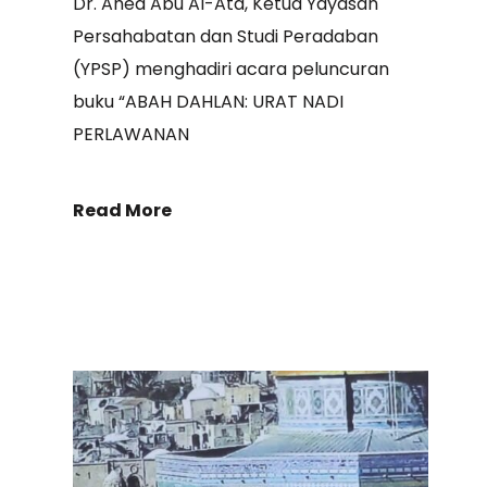
Dr. Ahed Abu Al-Ata, Ketua Yayasan
Persahabatan dan Studi Peradaban
(YPSP) menghadiri acara peluncuran
buku “ABAH DAHLAN: URAT NADI
PERLAWANAN
Read More